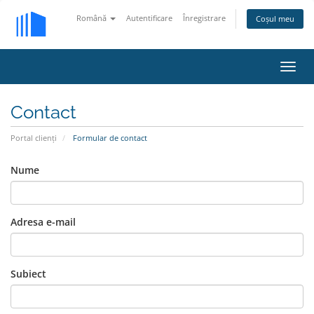
Română
Autentificare
Înregistrare
Coșul meu
Navi
Toggl
Contact
Portal clienți
Formular de contact
Nume
Adresa e-mail
Subiect