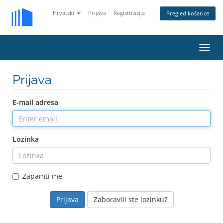
Hrvatski
Prijava
Registtracija
Pregled košarice
Toggl
navig
Prijava
E-mail adresa
Lozinka
Zapamti me
Zaboravili ste lozinku?